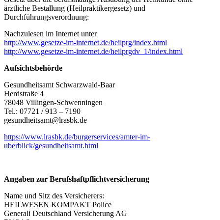
ärztliche Bestallung (Heilpraktikergesetz) und
Durchführungsverordnung:
Nachzulesen im Internet unter
http://www.gesetze-im-internet.de/heilprg/index.html
http://www.gesetze-im-internet.de/heilprgdv_1/index.html
Aufsichtsbehörde
Gesundheitsamt Schwarzwald-Baar
Herdstraße 4
78048 Villingen-Schwenningen
Tel.: 07721 / 913 – 7190
gesundheitsamt@lrasbk.de
https://www.lrasbk.de/burgerservices/amter-im-
uberblick/gesundheitsamt.html
Angaben zur Berufshaftpflichtversicherung
Name und Sitz des Versicherers:
HEILWESEN KOMPAKT Police
Generali Deutschland Versicherung AG